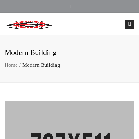
902.354.4407
Close top bar
Togg
Modern Building
Home
Modern Building