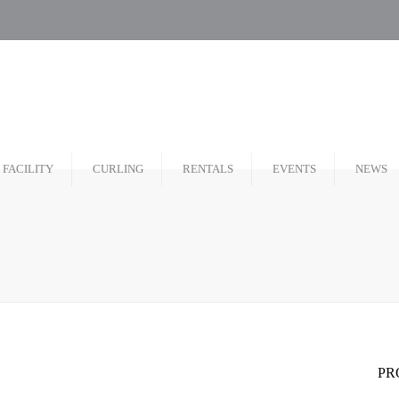
FACILITY
CURLING
RENTALS
EVENTS
NEWS
bout Liverpool Curling
Membership Information
hoto Gallery
Leagues
dvertising Opportunities
Learn to Curl
oard of Directors
PR