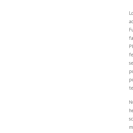
L
ad
Fu
fa
P
fe
s
po
p
t
Nu
h
sc
m