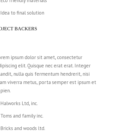
Eco friendly materials
Idea to final solution
OJECT BACKERS
orem ipsum dolor sit amet, consectetur
ipiscing elit. Quisque nec erat erat. Integer
landit, nulla quis fermentum hendrerit, nisi
iam viverra metus, porta semper est ipsum et
apien.
Halworks Ltd, inc.
Toms and family inc.
Bricks and woods ltd.