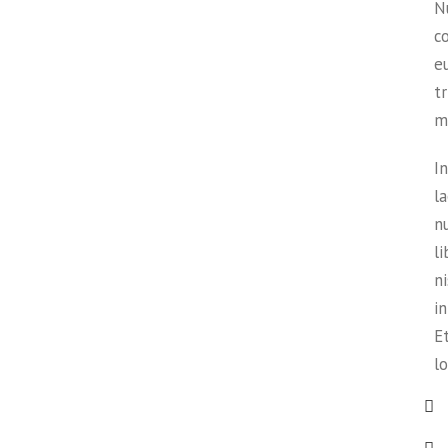
N
c
e
t
m
I
l
nu
l
n
i
Et
lo