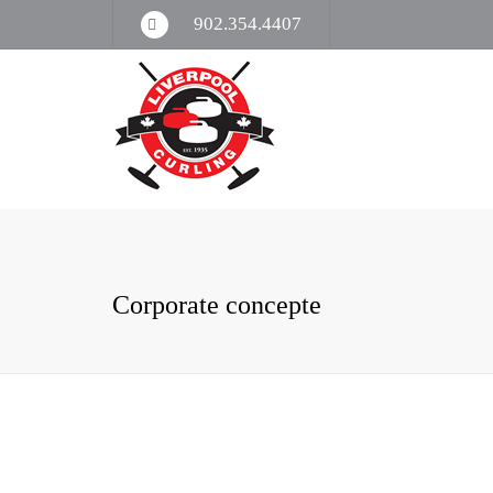
902.354.4407
A
Corporate concepte
P
A
B