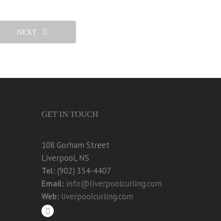
NEXT
GET IN TOUCH
108 Gorham Street
Liverpool, NS
Tel:
(902) 354-4407
Email:
info@liverpoolcurling.com
Web:
liverpoolcurling.com